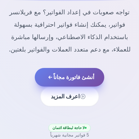
تواجه صعوبات في إعداد الفواتير؟ مع فريلانسر
فواتير، يمكنك إنشاء فواتير احترافية بسهولة
باستخدام الذكاء الاصطناعي، وإرسالها مباشرة
للعملاء، مع دعم متعدد العملات والفواتير بلغتين.
أنشئ فاتورة مجاناً
اعرف المزيد
لا حاجة لبطاقة ائتمان
5 فواتير مجانية شهرياً