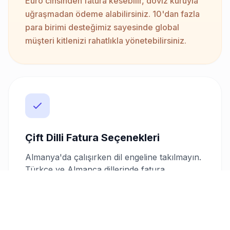
Euro cinsinden fatura kesebilir, döviz kuruyla
uğraşmadan ödeme alabilirsiniz. 10'dan fazla
para birimi desteğimiz sayesinde global
müşteri kitlenizi rahatlıkla yönetebilirsiniz.
Çift Dilli Fatura Seçenekleri
Almanya'da çalışırken dil engeline takılmayın.
Türkçe ve Almanca dillerinde fatura
oluşturabilme özelliği ile uluslararası
müşterilerinizle daha etkili iletişim kurun ve
profesyonel ilişkilerinizi güçlendirin.