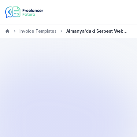
Invoice Templates
Almanya'daki Serbest Web Geliştiricilar için Ücretsiz Fatura Oluşturucu
Home