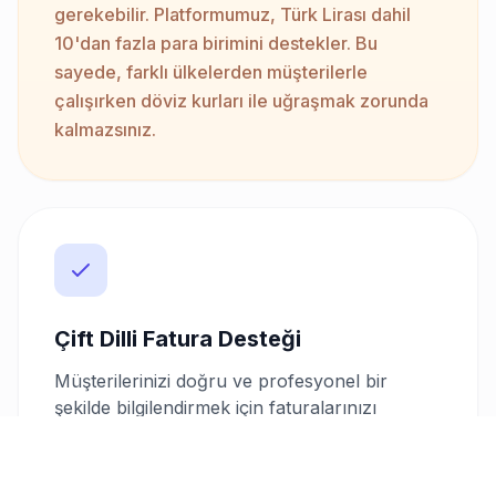
gerekebilir. Platformumuz, Türk Lirası dahil
10'dan fazla para birimini destekler. Bu
sayede, farklı ülkelerden müşterilerle
çalışırken döviz kurları ile uğraşmak zorunda
kalmazsınız.
Çift Dilli Fatura Desteği
Müşterilerinizi doğru ve profesyonel bir
şekilde bilgilendirmek için faturalarınızı
Türkçe-İngilizce veya Türkçe-Almanca
dillerinde oluşturabilirsiniz. Bu özellik,
uluslararası projelerde iletişimi güçlendirir ve