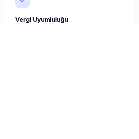
Vergi Uyumluluğu
Türkiye'deki vergi yasalarına tam uyumlu
faturalar oluşturmak, işinizi yasal zeminde
tutmak için kritiktir. Freelancer Fatura, KDV ve
diğer vergi düzenlemelerine uyumlu fatura
formatları sunarak bu konuda sizlere kolaylık
sağlar.
Müşteri Yönetimi
Müşterilerinizin bilgilerini sistemimize